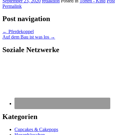
September 23, 2020
redaktion
Posted in
Torten - Kind
Post
Permalink
Post navigation
←
Pferdekoppel
Auf dem Bau ist was los
→
Soziale Netzwerke
Kategorien
Cupcakes & Cakepops
Hexenhäuschen