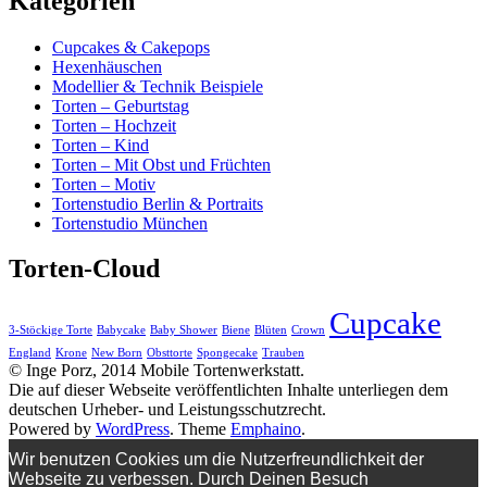
Kategorien
Cupcakes & Cakepops
Hexenhäuschen
Modellier & Technik Beispiele
Torten – Geburtstag
Torten – Hochzeit
Torten – Kind
Torten – Mit Obst und Früchten
Torten – Motiv
Tortenstudio Berlin & Portraits
Tortenstudio München
Torten-Cloud
Cupcake
3-Stöckige Torte
Babycake
Baby Shower
Biene
Blüten
Crown
England
Krone
New Born
Obsttorte
Spongecake
Trauben
© Inge Porz, 2014 Mobile Tortenwerkstatt.
Die auf dieser Webseite veröffentlichten Inhalte unterliegen dem
deutschen Urheber- und Leistungsschutzrecht.
Powered by
WordPress
. Theme
Emphaino
.
Wir benutzen Cookies um die Nutzerfreundlichkeit der
Webseite zu verbessen. Durch Deinen Besuch