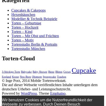
Kategorien
Cupcakes & Cakepops
Hexenhäuschen
Modellier & Technik Beispiele
Torten – Geburtstag
Torten – Hochzeit
Torten – Kind
Torten – Mit Obst und Früchten
Torten – Motiv
Tortenstudio Berlin & Portraits
Tortenstudio München
Torten-Cloud
Cupcake
3-Stöckige Torte
Babycake
Baby Shower
Biene
Blüten
Crown
England
Krone
New Born
Obsttorte
Spongecake
Trauben
© Inge Porz, 2014 Mobile Tortenwerkstatt.
Die auf dieser Webseite veröffentlichten Inhalte unterliegen dem
deutschen Urheber- und Leistungsschutzrecht.
Powered by
WordPress
. Theme
Emphaino
.
Wir benutzen Cookies um die Nutzerfreundlichkeit der
Webseite zu verbessen. Durch Deinen Besuch