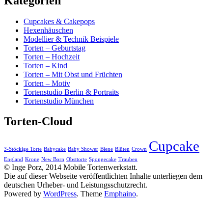
Kategorien
Cupcakes & Cakepops
Hexenhäuschen
Modellier & Technik Beispiele
Torten – Geburtstag
Torten – Hochzeit
Torten – Kind
Torten – Mit Obst und Früchten
Torten – Motiv
Tortenstudio Berlin & Portraits
Tortenstudio München
Torten-Cloud
Cupcake
3-Stöckige Torte
Babycake
Baby Shower
Biene
Blüten
Crown
England
Krone
New Born
Obsttorte
Spongecake
Trauben
© Inge Porz, 2014 Mobile Tortenwerkstatt.
Die auf dieser Webseite veröffentlichten Inhalte unterliegen dem
deutschen Urheber- und Leistungsschutzrecht.
Powered by
WordPress
. Theme
Emphaino
.